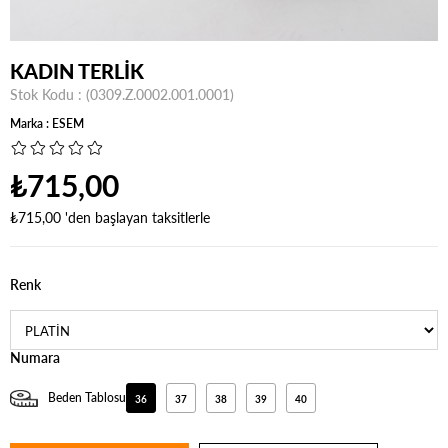
KADIN TERLİK
Stok Kodu
(0309.Z.0002.001.0001)
Marka
:
ESEM
₺715,00
₺715,00
'den başlayan taksitlerle
Renk
Numara
Beden Tablosu
36
37
38
39
40