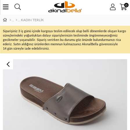
0
KADIN TERLİK
Siparişiniz 3 iş günü içinde kargoya teslim edilecek olup belli dönemlerde oluşan kargo
süreçlerindeki yoğunluktan dolayı siparişlerinizin tesliminde öngöremeyeceğimiz
gecikmeler yaşanabilir. Sipariş verirken bu durumu göz önünde bulundurmanızı rica
ederiz. Satın aldığınız ürünlerden memnun kalmazsanız AkınalBella güvencesiyle
14 gün süreyle iade edebilirsiniz.