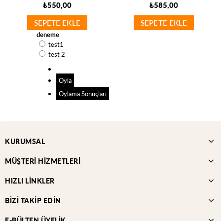
₺550,00
₺585,00
SEPETE EKLE
SEPETE EKLE
deneme
test1
test 2
Oyla
Oylama Sonuçları
KURUMSAL
MÜŞTERİ HİZMETLERİ
HIZLI LİNKLER
BİZİ TAKİP EDİN
E-BÜLTEN ÜYELİK