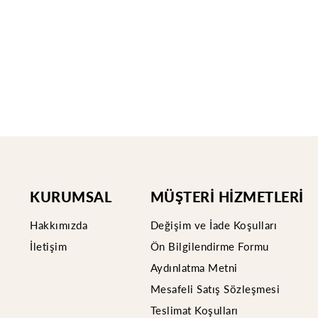
KURUMSAL
MÜŞTERİ HİZMETLERİ
Hakkımızda
D
eğişim ve İade Koşulları
İ
letişim
Ön
Bilgilendirme Formu
A
ydınlatma Metni
M
esafeli Satış Sözleşmesi
T
eslimat Koşulları