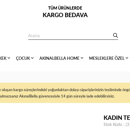
TÜM ÜRÜNLERDE
KARGO BEDAVA
KEK
ÇOCUK
AKINALBELLA HOME
MESLEKLERE ÖZEL
rde oluşan kargo süreçlerindeki yoğunluktan dolayı siparişlerinizin tesliminde ö
almazsanız AkınalBella güvencesiyle 14 gün süreyle iade edebilirsiniz.
KADIN TE
Stok Kodu
(3