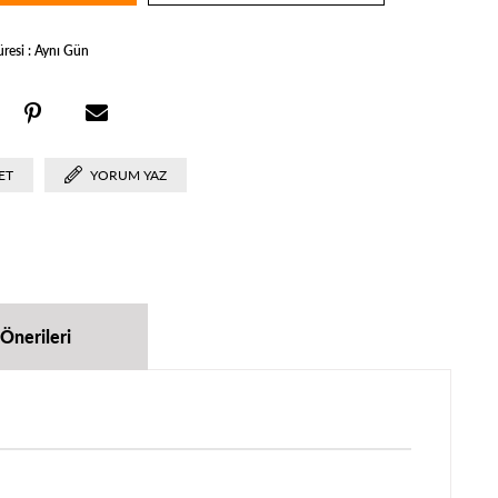
üresi
:
Aynı Gün
ET
YORUM YAZ
Önerileri