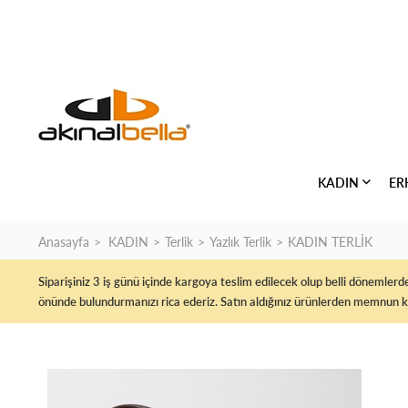
KADIN
ER
Anasayfa
KADIN
Terlik
Yazlık Terlik
KADIN TERLİK
Siparişiniz 3 iş günü içinde kargoya teslim edilecek olup belli dönemle
önünde bulundurmanızı rica ederiz. Satın aldığınız ürünlerden memnun k