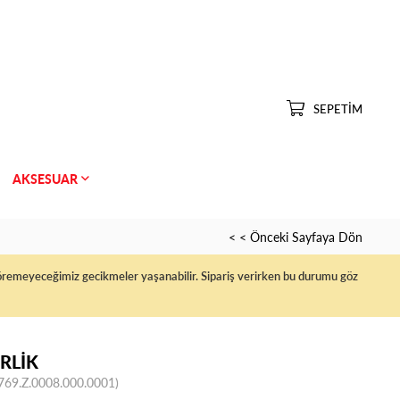
SEPETIM
AKSESUAR
< < Önceki Sayfaya Dön
ngöremeyeceğimiz gecikmeler yaşanabilir. Sipariş verirken bu durumu göz
RLİK
769.Z.0008.000.0001)