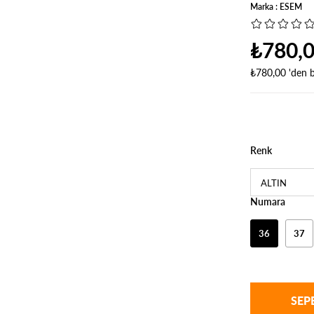
Marka
:
ESEM
₺780,
₺780,00
'den b
Renk
Numara
36
37