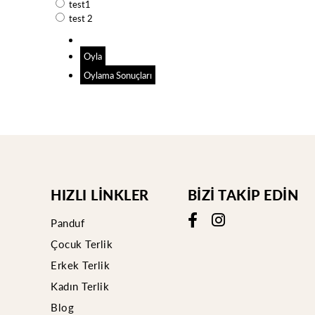
test1
test 2
Oyla
Oylama Sonuçları
HIZLI LİNKLER
BİZİ TAKİP EDİN
Panduf
Çocuk Terlik
Erkek Terlik
Kadın Terlik
Blog