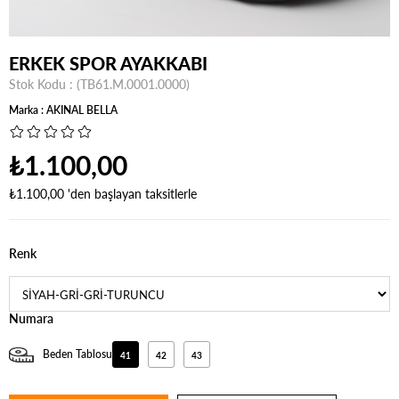
ERKEK SPOR AYAKKABI
Stok Kodu
(TB61.M.0001.0000)
Marka
:
AKINAL BELLA
₺1.100,00
₺1.100,00
'den başlayan taksitlerle
Renk
Numara
Beden Tablosu
41
42
43