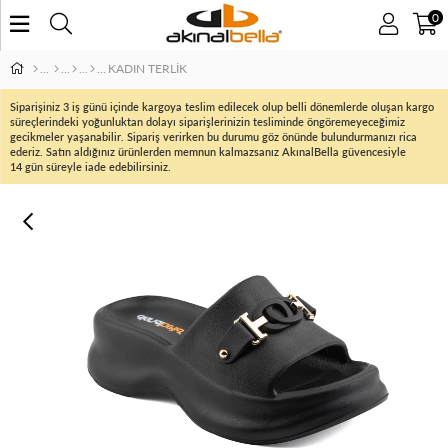
0
KADIN TERLİK
Siparişiniz 3 iş günü içinde kargoya teslim edilecek olup belli dönemlerde oluşan kargo
süreçlerindeki yoğunluktan dolayı siparişlerinizin tesliminde öngöremeyeceğimiz
gecikmeler yaşanabilir. Sipariş verirken bu durumu göz önünde bulundurmanızı rica
ederiz. Satın aldığınız ürünlerden memnun kalmazsanız AkınalBella güvencesiyle
14 gün süreyle iade edebilirsiniz.