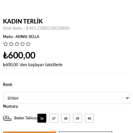
KADIN TERLİK
Stok Kodu
(E461.Z.0003.000.0000)
Marka
:
AKINAL BELLA
₺600,00
₺600,00
'den başlayan taksitlerle
Renk
Numara
Beden Tablosu
36
37
38
39
40