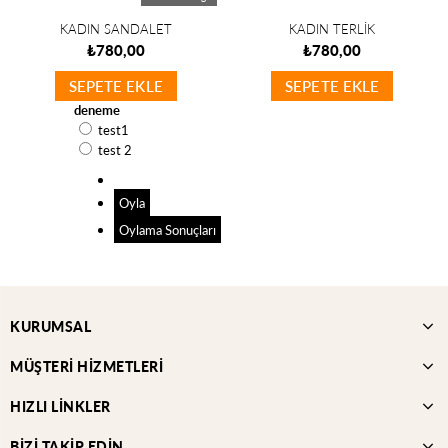
KADIN SANDALET
KADIN TERLİK
₺780,00
₺780,00
SEPETE EKLE
SEPETE EKLE
deneme
test1
test 2
Oyla
Oylama Sonuçları
KURUMSAL
MÜŞTERİ HİZMETLERİ
HIZLI LİNKLER
BİZİ TAKİP EDİN