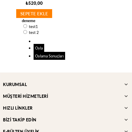
₺520,00
SEPETE EKLE
deneme
test1
test 2
Oyla
Oylama Sonuçları
KURUMSAL
MÜŞTERİ HİZMETLERİ
HIZLI LİNKLER
BİZİ TAKİP EDİN
E-BÜLTEN ÜYELİK