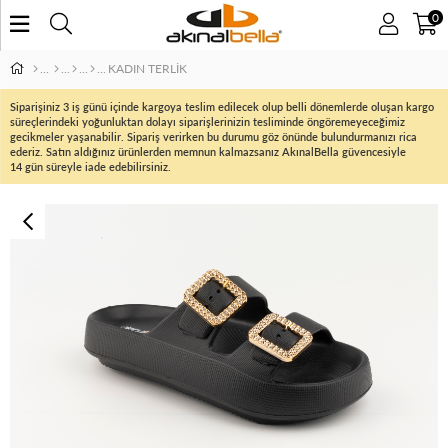
0
KADIN TERLİK
Siparişiniz 3 iş günü içinde kargoya teslim edilecek olup belli dönemlerde oluşan kargo
süreçlerindeki yoğunluktan dolayı siparişlerinizin tesliminde öngöremeyeceğimiz
gecikmeler yaşanabilir. Sipariş verirken bu durumu göz önünde bulundurmanızı rica
ederiz. Satın aldığınız ürünlerden memnun kalmazsanız AkınalBella güvencesiyle
14 gün süreyle iade edebilirsiniz.