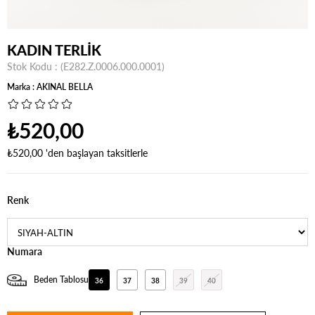
KADIN TERLİK
Stok Kodu
(E282.Z.0006.000.0001)
Marka
:
AKINAL BELLA
₺520,00
₺520,00
'den başlayan taksitlerle
Renk
Numara
Beden Tablosu
36
37
38
39
40