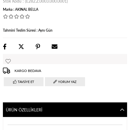
Stok Kodu
(E282.Z.0003.000.0001)
Marka
:
AKINAL BELLA
Tahmini Teslim Süresi
:
Aynı Gün
KARGO BEDAVA
TAVSIYE ET
YORUM YAZ
ÜRÜN ÖZELLIKLERI