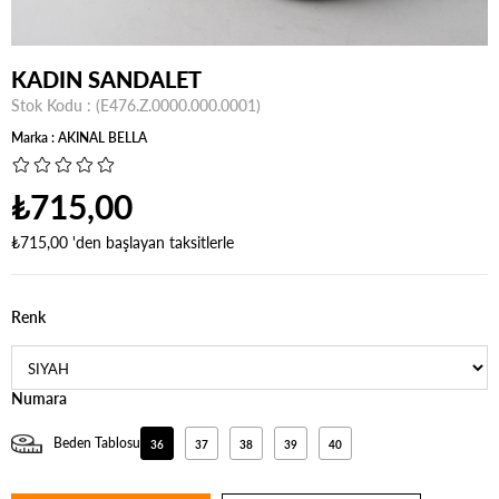
KADIN SANDALET
Stok Kodu
(E476.Z.0000.000.0001)
Marka
:
AKINAL BELLA
₺715,00
₺715,00
'den başlayan taksitlerle
Renk
Numara
Beden Tablosu
36
37
38
39
40