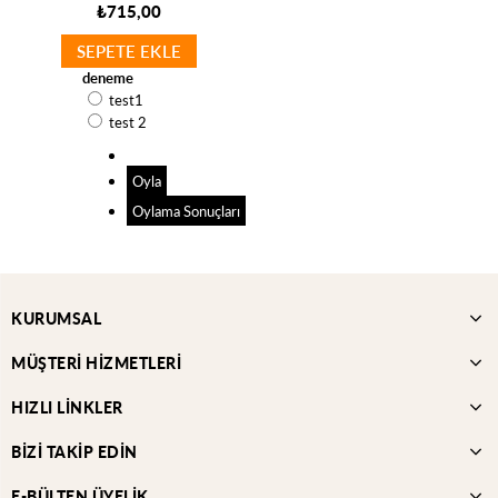
₺715,00
SEPETE EKLE
deneme
test1
test 2
Oyla
Oylama Sonuçları
KURUMSAL
MÜŞTERİ HİZMETLERİ
HIZLI LİNKLER
BİZİ TAKİP EDİN
E-BÜLTEN ÜYELİK