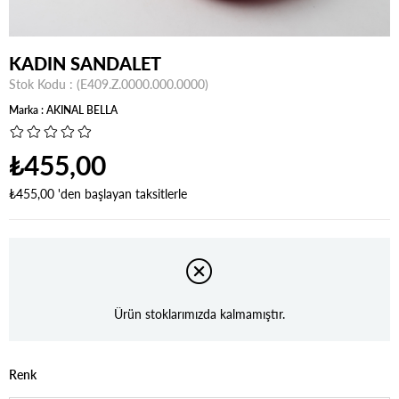
KADIN SANDALET
Stok Kodu
(E409.Z.0000.000.0000)
Marka
:
AKINAL BELLA
₺455,00
₺455,00
'den başlayan taksitlerle
Ürün stoklarımızda kalmamıştır.
Renk