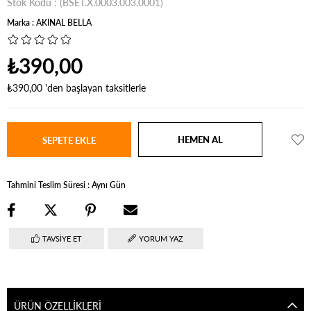
Stok Kodu
(BSET.X.0003.003.0001)
Marka
:
AKINAL BELLA
₺390,00
₺390,00
'den başlayan taksitlerle
Tahmini Teslim Süresi
:
Aynı Gün
TAVSIYE ET
YORUM YAZ
ÜRÜN ÖZELLIKLERI