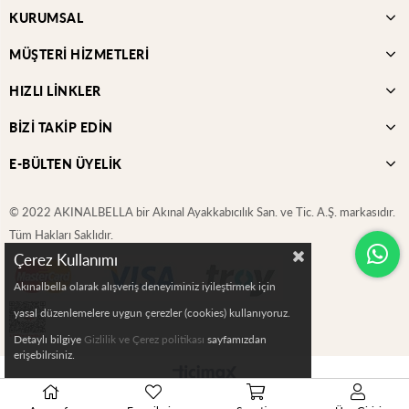
KURUMSAL
MÜŞTERİ HİZMETLERİ
HIZLI LİNKLER
BİZİ TAKİP EDİN
E-BÜLTEN ÜYELİK
© 2022 AKINALBELLA bir Akınal Ayakkabıcılık San. ve Tic. A.Ş. markasıdır.
Tüm Hakları Saklıdır.
Çerez Kullanımı
Akınalbella olarak alışveriş deneyiminiz iyileştirmek için
yasal düzenlemelere uygun çerezler (cookies) kullanıyoruz.
Detaylı bilgiye
Gizlilik ve Çerez politikası
sayfamızdan
erişebilrsiniz.