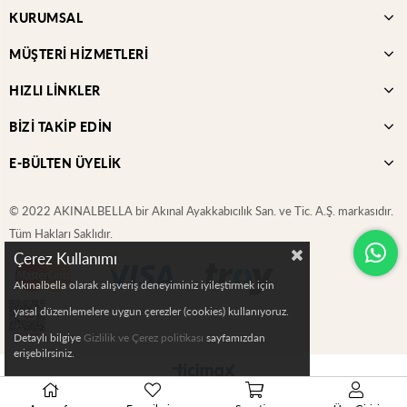
KURUMSAL
MÜŞTERİ HİZMETLERİ
HIZLI LİNKLER
BİZİ TAKİP EDİN
E-BÜLTEN ÜYELİK
© 2022 AKINALBELLA bir Akınal Ayakkabıcılık San. ve Tic. A.Ş. markasıdır.
Tüm Hakları Saklıdır.
Çerez Kullanımı
Akınalbella olarak alışveriş deneyiminiz iyileştirmek için
yasal düzenlemelere uygun çerezler (cookies) kullanıyoruz.
Detaylı bilgiye
Gizlilik ve Çerez politikası
sayfamızdan
erişebilrsiniz.