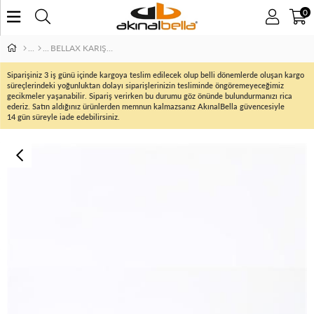
0
BELLAX KARIŞIK 5 Lİ TERLİK AKSESUARI
Siparişiniz 3 iş günü içinde kargoya teslim edilecek olup belli dönemlerde oluşan kargo
süreçlerindeki yoğunluktan dolayı siparişlerinizin tesliminde öngöremeyeceğimiz
gecikmeler yaşanabilir. Sipariş verirken bu durumu göz önünde bulundurmanızı rica
ederiz. Satın aldığınız ürünlerden memnun kalmazsanız AkınalBella güvencesiyle
14 gün süreyle iade edebilirsiniz.